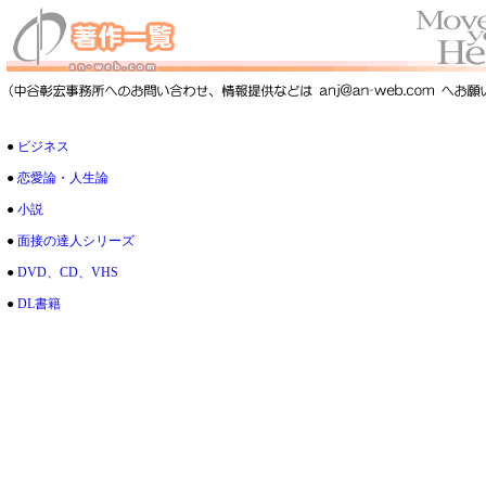
●
ビジネス
●
恋愛論・人生論
●
小説
●
面接の達人シリーズ
●
DVD、CD、VHS
●
DL書籍