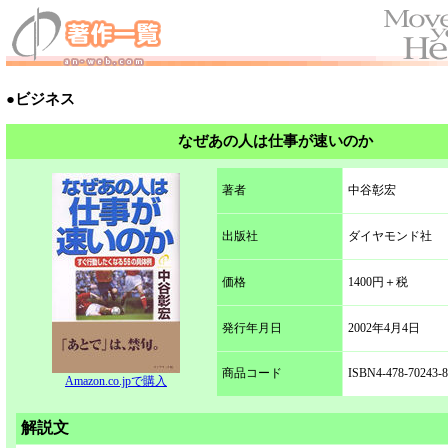
●ビジネス
なぜあの人は仕事が速いのか
著者
中谷彰宏
出版社
ダイヤモンド社
価格
1400円＋税
発行年月日
2002年4月4日
商品コード
ISBN4-478-70243-8
Amazon.co.jpで購入
解説文