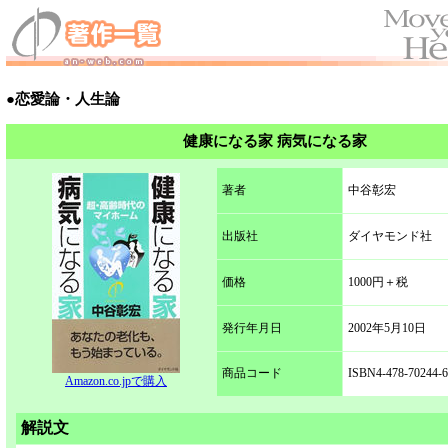
●恋愛論・人生論
健康になる家 病気になる家
著者
中谷彰宏
出版社
ダイヤモンド社
価格
1000円＋税
発行年月日
2002年5月10日
商品コード
ISBN4-478-70244-6
Amazon.co.jpで購入
解説文