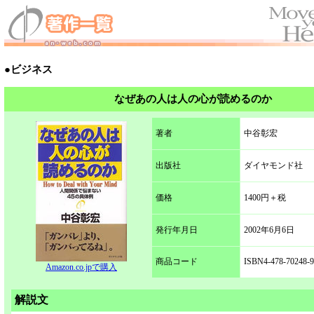
●ビジネス
なぜあの人は人の心が読めるのか
著者
中谷彰宏
出版社
ダイヤモンド社
価格
1400円＋税
発行年月日
2002年6月6日
商品コード
ISBN4-478-70248-9
Amazon.co.jpで購入
解説文