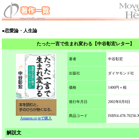
●恋愛論・人生論
たった一言で生まれ変わる【中谷彰宏レター】
著者
中谷彰宏
出版社
ダイヤモンド社
価格
1400円＋税
発行年月日
2002年8月8日
商品コード
ISBN4-478-70256-
Amazon.co.jpで購入
解説文