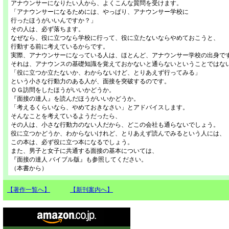
アナウンサーになりたい人から、よくこんな質問を受けます。
「アナウンサーになるためには、やっぱり、アナウンサー学校に
行ったほうがいいんですか？」
その人は、必ず落ちます。
なぜなら、役に立つなら学校に行って、役に立たないならやめておこうと、
行動する前に考えているからです。
実際、アナウンサーになっている人は、ほとんど、アナウンサー学校の出身で
それは、アナウンスの基礎知識を覚えておかないと通らないということではな
「役に立つか立たないか、わからないけど、とりあえず行ってみる」
という小さな行動力のある人が、面接を突破するのです。
ＯＧ訪問をしたほうがいいかどうか。
『面接の達人』を読んだほうがいいかどうか。
「考えるくらいなら、やめておきなさい」とアドバイスします。
そんなことを考えているようだったら、
その人は、小さな行動力のない人だから、どこの会社も通らないでしょう。
役に立つかどうか、わからないけれど、とりあえず読んでみるという人には、
この本は、必ず役に立つ本になるでしょう。
また、男子と女子に共通する面接の基本については、
『面接の達人 バイブル版』も参照してください。
（本書から）
【著作一覧へ】
【新刊案内へ】