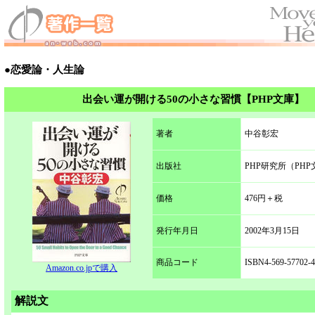
●恋愛論・人生論
出会い運が開ける50の小さな習慣【PHP文庫】
著者
中谷彰宏
出版社
PHP研究所（PHP
価格
476円＋税
発行年月日
2002年3月15日
商品コード
ISBN4-569-57702-4
Amazon.co.jpで購入
解説文