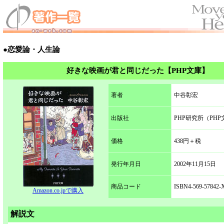
●恋愛論・人生論
好きな映画が君と同じだった【PHP文庫】
著者
中谷彰宏
出版社
PHP研究所（PHP
価格
438円＋税
発行年月日
2002年11月15日
商品コード
ISBN4-569-57842-
Amazon.co.jpで購入
解説文