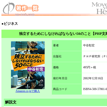
●ビジネス
独立するためにしなければならない50のこと【PHP文
著者
中谷彰宏
出版社
ＰＨＰ研究所（Ｐ
価格
495円＋税
発行年月日
2002年12月16日
商品コード
ISBN4-569-57861-6
Amazon.co.jpで購入
解説文