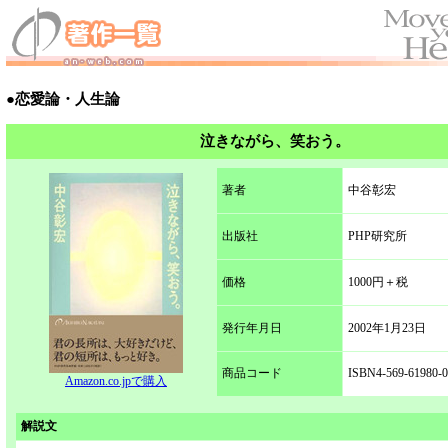
●恋愛論・人生論
泣きながら、笑おう。
著者
中谷彰宏
出版社
PHP研究所
価格
1000円＋税
発行年月日
2002年1月23日
商品コード
ISBN4-569-61980-0
Amazon.co.jpで購入
解説文