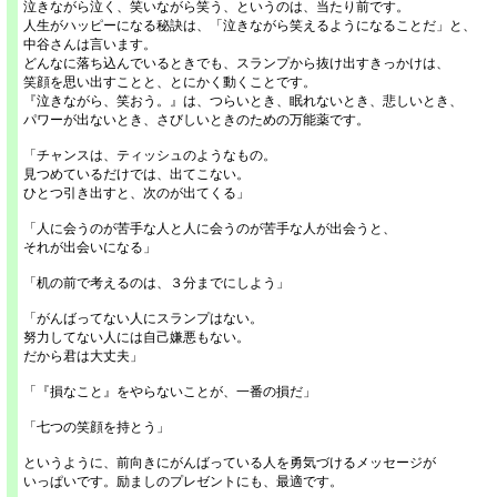
泣きながら泣く、笑いながら笑う、というのは、当たり前です。
人生がハッピーになる秘訣は、「泣きながら笑えるようになることだ」と、
中谷さんは言います。
どんなに落ち込んでいるときでも、スランプから抜け出すきっかけは、
笑顔を思い出すことと、とにかく動くことです。
『泣きながら、笑おう。』は、つらいとき、眠れないとき、悲しいとき、
パワーが出ないとき、さびしいときのための万能薬です。
「チャンスは、ティッシュのようなもの。
見つめているだけでは、出てこない。
ひとつ引き出すと、次のが出てくる」
「人に会うのが苦手な人と人に会うのが苦手な人が出会うと、
それが出会いになる」
「机の前で考えるのは、３分までにしよう」
「がんばってない人にスランプはない。
努力してない人には自己嫌悪もない。
だから君は大丈夫」
「『損なこと』をやらないことが、一番の損だ」
「七つの笑顔を持とう」
というように、前向きにがんばっている人を勇気づけるメッセージが
いっぱいです。励ましのプレゼントにも、最適です。