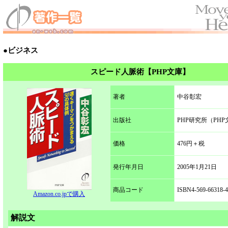
●ビジネス
スピード人脈術【PHP文庫】
著者
中谷彰宏
出版社
PHP研究所（PHP
価格
476円＋税
発行年月日
2005年1月21日
商品コード
ISBN4-569-66318-4
Amazon.co.jpで購入
解説文