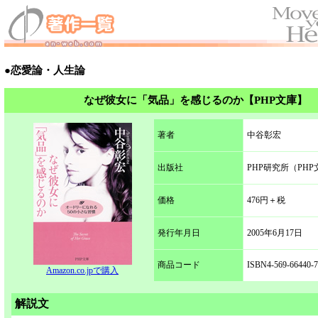
●恋愛論・人生論
なぜ彼女に「気品」を感じるのか【PHP文庫】
著者
中谷彰宏
出版社
PHP研究所（PHP
価格
476円＋税
発行年月日
2005年6月17日
商品コード
ISBN4-569-66440-7
Amazon.co.jpで購入
解説文