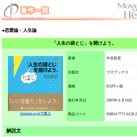
●恋愛論・人生論
「人生の袋とじ」を開けよう。
著者
中谷彰宏
出版社
ゴマブックス
価格
952円＋税
発行年月日
2005年５月10日
Amazon.co.jpで購入
商品コード
ISBN4-7771-0128-2
解説文