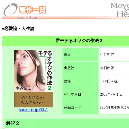
●恋愛論・人生論
君モテるオヤジの作法２
著者
中谷彰宏
出版社
全日出版
価格
1300円＋税
発行年月日
2005年7月１日
商品コード
ISBN4-86136-053-6
Amazon.co.jpで購入
解説文